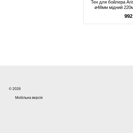
Тен для бойлера Ar
ø48мм мідний 220м
місцем п
992
© 2026
Мобільна версія