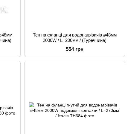
 ø48мм
Тен на фланці для водонагрівачів ø48мм
ччина)
2000W / L=290мм / (Туреччина)
554 грн