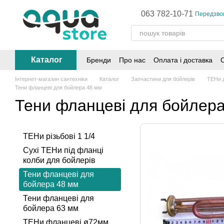
Перейти до основного контенту
063 782-10-71
Передзво
Каталог
Бренди
Про нас
Оплата і доставка
Інтернет-магазин сантехніки
Каталог
Запчастини для бойлерів
ТЕНи д
Тени фланцеві для бойлера 48 мм
Тени фланцеві для бойлер
ТЕНи різьбові 1 1/4
Сухі ТЕНи під фланці
колби для бойлерів
Тени фланцеві для
бойлера 48 мм
Тени фланцеві для
бойлера 63 мм
ТЕНи фланцеві ø72мм,