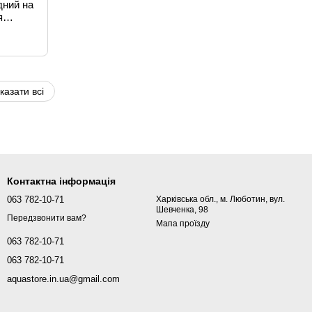
дний на
я
ід анод
казати всі
Контактна інформація
063 782-10-71
Харківська обл., м. Люботин, вул.
Шевченка, 98
Передзвонити вам?
Мапа проїзду
063 782-10-71
063 782-10-71
aquastore.in.ua@gmail.com