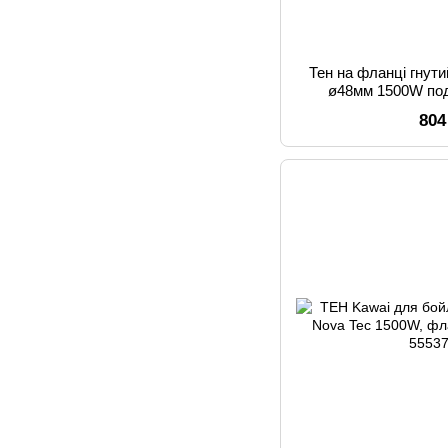
Тен на фланці гнути
ø48мм 1500W под
L=275мм
804