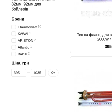
82мм, 92мм для
бойлерів
Бренд
10
Thermowatt
1
KAWAI
Тен на фланці для 
2000W /
2
ARISTON
395
1
Atlantic
2
Balcik
Ціна, грн
Від Ціна, грн
До Ціна, грн
ОК