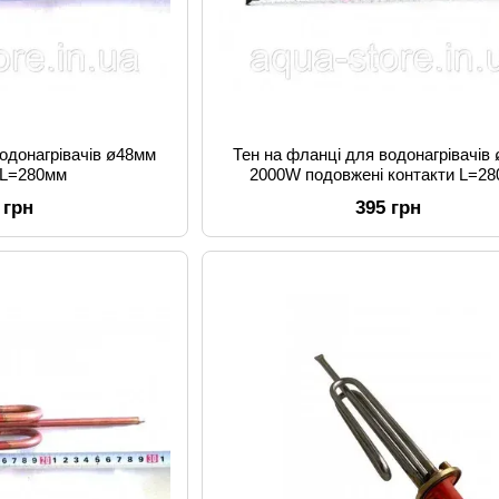
водонагрівачів ø48мм
Тен на фланці для водонагрівачів
 L=280мм
2000W подовжені контакти L=2
 грн
395 грн