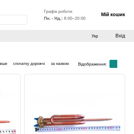
Графік роботи:
Мій кошик
Пн. - Нд.:
8:00–20:00
Вхід
Укр
евше
спочатку дорожчі
за назвою
Відображення: