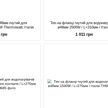
ø48мм гнутий для
Тен на фланці гнутий для водонагр
W Thermowatt, Італія
ø48мм 2500W / L=310мм / Італ
 грн
1 011 грн