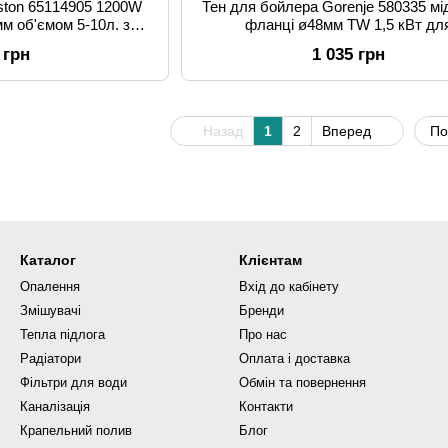
iston 65114905 1200W
Тен для бойлера Gorenje 580335 мі
м об'ємом 5-10л. з
фланці ø48мм TW 1,5 кВт дл
ід анод м6
горизонтальних бойлерів з місцем п
 грн
1 035 грн
М5 (Італія)
Назад
1
2
Вперед
По
Каталог
Клієнтам
Опалення
Вхід до кабінету
Змішувачі
Бренди
Тепла підлога
Про нас
Радіатори
Оплата і доставка
Фільтри для води
Обмін та повернення
Каналізація
Контакти
Крапельний полив
Блог