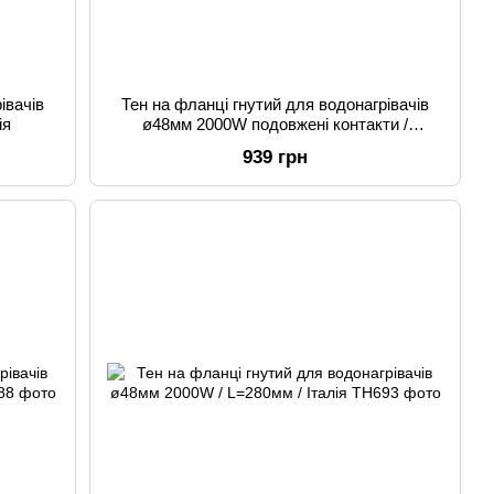
івачів
Тен на фланці гнутий для водонагрівачів
ія
ø48мм 2000W подовжені контакти /
L=270мм / Італія
939 грн