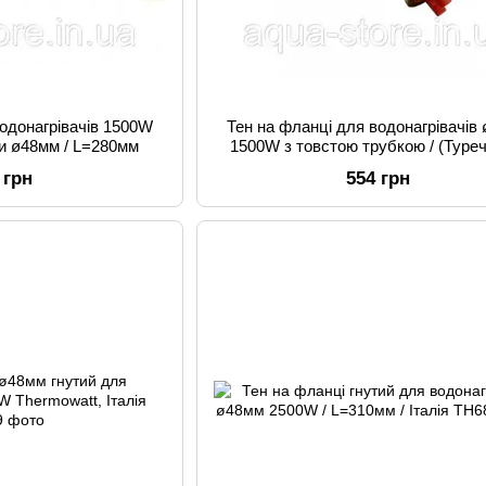
водонагрівачів 1500W
Тен на фланці для водонагрівачів
ти ø48мм / L=280мм
1500W з товстою трубкою / (Туре
 грн
554 грн