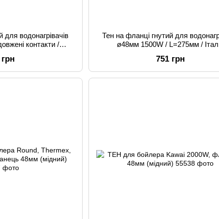
й для водонагрівачів
Тен на фланці гнутий для водонагр
овжені контакти /
ø48мм 1500W / L=275мм / Італ
 / Італія
 грн
751 грн