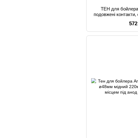
ТЕН для бойлер
подовжені контакти
(мі
572