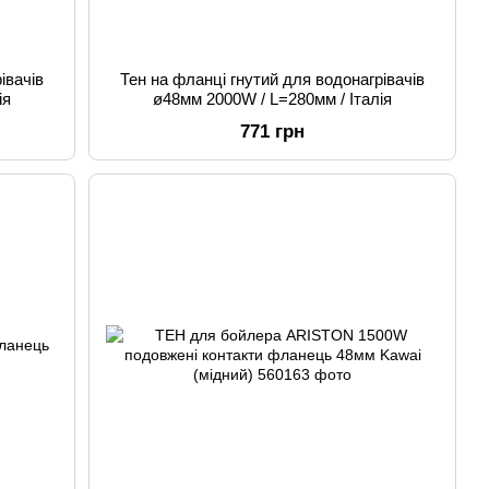
івачів
Тен на фланці гнутий для водонагрівачів
ія
ø48мм 2000W / L=280мм / Італія
771 грн