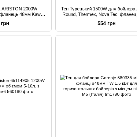
а ARISTON 2000W
Тен Турецький 1500W для бойлера At
, фланець 48мм Kawai
Round, Thermex, Nova Tec, флане
дний)
(мідний)
 грн
554 грн