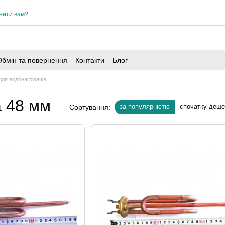
нити вам?
Обмін та повернення
Контакти
Блог
ля водонагрівачів
а 48 мм
за популярністю
спочатку деш
Сортування: