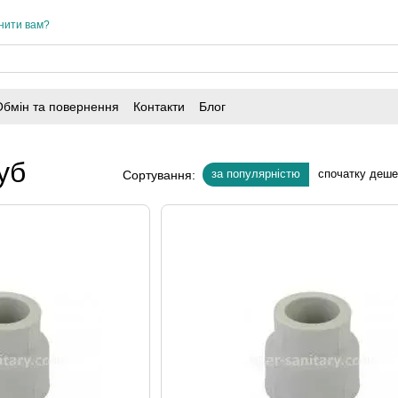
нити вам?
Обмін та повернення
Контакти
Блог
уб
за популярністю
спочатку деш
Сортування: