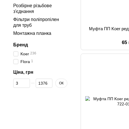
Розбірне різьбове
з'єднання
Фільтри поліпропілен
для труб
Муфта ПП Koer ред
Монтажна планка
65
Бренд
236
Koer
1
Flora
Ціна, грн
Від Ціна, грн
До Ціна, грн
ОК