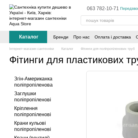
Перейти до основного контенту
063 782-10-71
Передзво
Каталог
Бренди
Про нас
Оплата і доставка
Інтернет-магазин сантехніки
Каталог
Фітинги для поліпропіленових труб
Фітинги для пластикових тр
Згін-Американка
поліпропіленова
Заглушки
поліпропіленові
Кріплення
поліпропіленові
Крани кульові
поліпропіленові
Крани (вентилі)