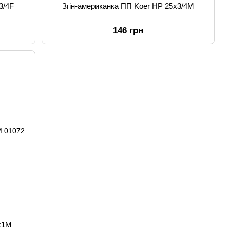
3/4F
Згін-американка ПП Koer НР 25x3/4M
146 грн
2x1M