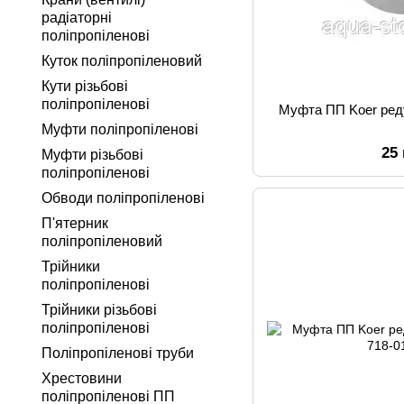
радіаторні
поліпропіленові
Куток поліпропіленовий
Кути різьбові
поліпропіленові
Муфта ПП Koer ред
Муфти поліпропіленові
25
Муфти різьбові
поліпропіленові
Обводи поліпропіленові
П'ятерник
поліпропіленовий
Трійники
поліпропіленові
Трійники різьбові
поліпропіленові
Поліпропіленові труби
Хрестовини
поліпропіленові ПП