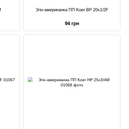
M
Згін-американка ПП Koer ВР 20x1/2F
94 грн