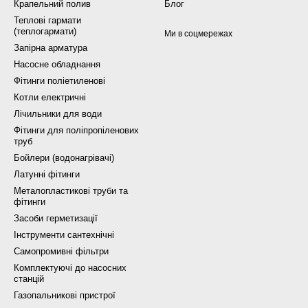
Крапельний полив
Блог
Теплові гармати
(теплогармати)
Ми в соцмережах
Запірна арматура
Насосне обладнання
Фітинги поліетиленові
Котли електричні
Лічильники для води
Фітинги для поліпропіленових
труб
Бойлери (водонагрівачі)
Латунні фітинги
Металопластикові труби та
фітинги
Засоби герметизації
Інструменти сантехнічні
Самопромивні фільтри
Комплектуючі до насосних
станцій
Газопальникові пристрої