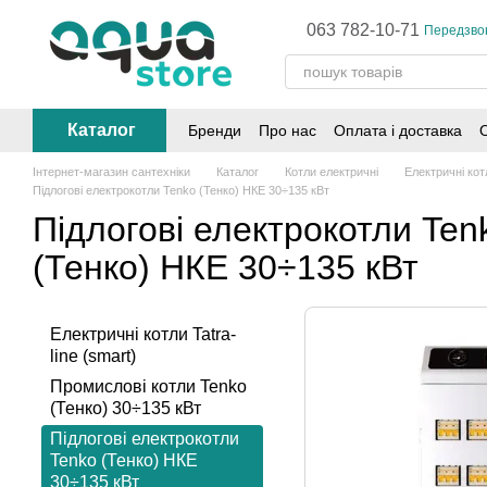
Перейти до основного контенту
063 782-10-71
Передзво
Каталог
Бренди
Про нас
Оплата і доставка
Інтернет-магазин сантехніки
Каталог
Котли електричні
Електричні ко
Підлогові електрокотли Tenko (Тенко) НКЕ 30÷135 кВт
Підлогові електрокотли Ten
(Тенко) НКЕ 30÷135 кВт
Електричні котли Tatra-
line (smart)
Промислові котли Tenko
(Тенко) 30÷135 кВт
Підлогові електрокотли
Tenko (Тенко) НКЕ
30÷135 кВт