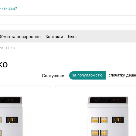
нити вам?
Обмін та повернення
Контакти
Блог
тли ТЕНКО
ko
за популярністю
спочатку деш
Сортування: