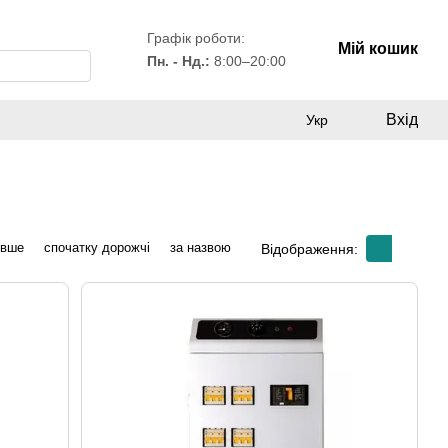
Графік роботи:
Мій кошик
Пн. - Нд.:
8:00–20:00
Вхід
Укр
евше
спочатку дорожчі
за назвою
Відображення: