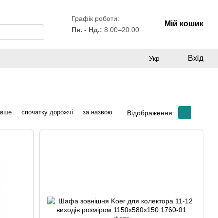
Графік роботи:
Мій кошик
Пн. - Нд.:
8:00–20:00
Вхід
Укр
евше
спочатку дорожчі
за назвою
Відображення: