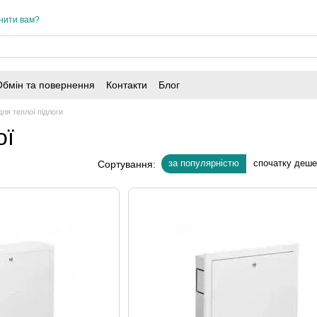
нити вам?
Обмін та повернення
Контакти
Блог
ля теплої підлоги
ої
за популярністю
спочатку деш
Сортування: