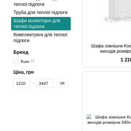
теплої підлоги
Труба для теплої підлоги
Шафи колекторні для
теплої підлоги
Комплектуючі для теплої
підлоги
Шафа зовнішня Koe
виходів розмі
Бренд
1 21
11
Koer
Ціна, грн
Від Ціна, грн
До Ціна, грн
ОК