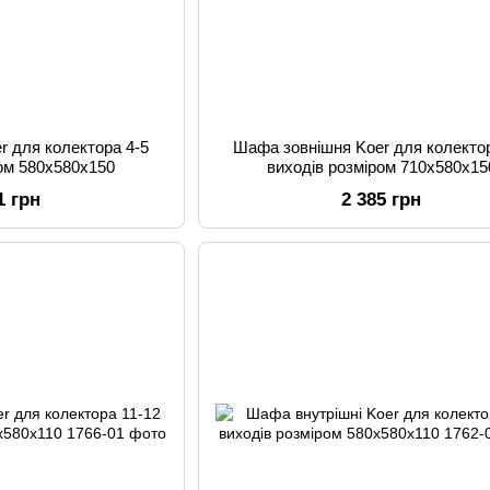
r для колектора 4-5
Шафа зовнішня Koer для колектор
ром 580x580x150
виходів розміром 710x580x15
1 грн
2 385 грн