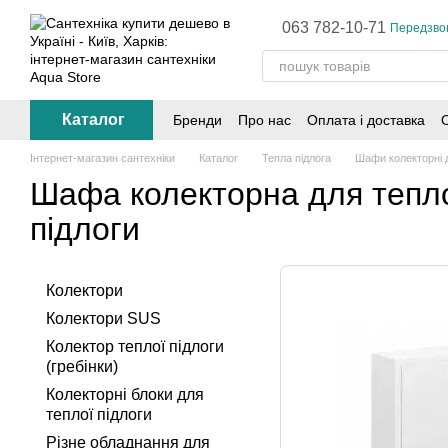
Перейти до основного контенту
063 782-10-71
Передзво
Каталог
Бренди
Про нас
Оплата і доставка
Інтернет-магазин сантехніки
Каталог
Тепла підлога
Шафи колекторні д
Шафа колекторна для тепл
підлоги
Колектори
Колектори SUS
Колектор теплої підлоги
(гребінки)
Колекторні блоки для
теплої підлоги
Різне обладнання для