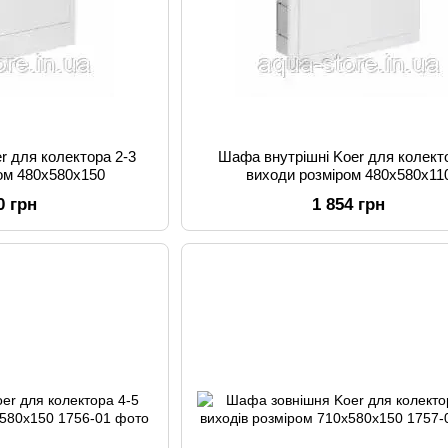
r для колектора 2-3
Шафа внутрішні Koer для колект
ром 480x580x150
виходи розміром 480x580x11
0 грн
1 854 грн