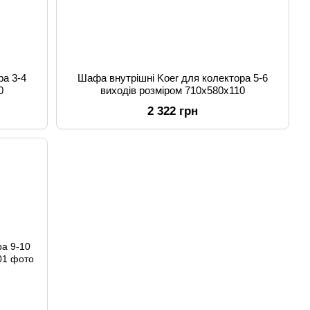
ра 3-4
Шафа внутрішні Koer для колектора 5-6
0
виходів розміром 710x580x110
2 322 грн