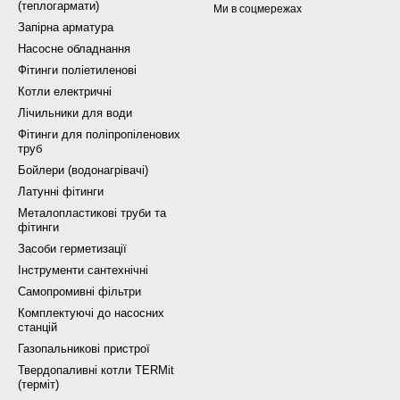
(теплогармати)
Ми в соцмережах
Запірна арматура
Насосне обладнання
Фітинги поліетиленові
Котли електричні
Лічильники для води
Фітинги для поліпропіленових
труб
Бойлери (водонагрівачі)
Латунні фітинги
Металопластикові труби та
фітинги
Засоби герметизації
Інструменти сантехнічні
Самопромивні фільтри
Комплектуючі до насосних
станцій
Газопальникові пристрої
Твердопаливні котли TERMit
(терміт)