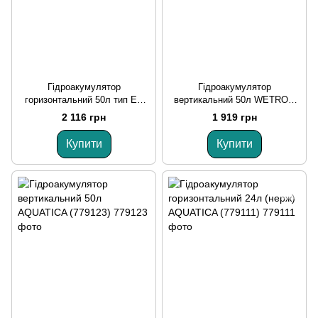
Гідроакумулятор
Гідроакумулятор
горизонтальний 50л тип EU
вертикальний 50л WETRON
AQUATICA (779102)
VTw50 (779224)
2 116 грн
1 919 грн
Купити
Купити