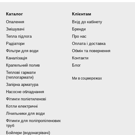
Каталог
Клієнтам
Опалення
Вхід до кабінету
Змішувачі
Бренди
Тепла підлога
Про нас
Радіатори
Оплата і доставка
Фільтри для води
Обмін та повернення
Каналізація
Контакти
Крапельний полив
Блог
Теплові гармати
(теплогармати)
Ми в соцмережах
Запірна арматура
Насосне обладнання
Фітинги поліетиленові
Котли електричні
Лічильники для води
Фітинги для поліпропіленових
труб
Бойлери (водонагрівачі)