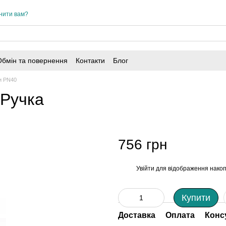
нити вам?
Обмін та повернення
Контакти
Блог
ди PN40
 Ручка
756 грн
Увійти
для відображення накоп
%
Купити
Доставка
Оплата
Конс