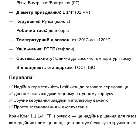
Різь:
Внутрішня/Внутрішня (ГГ)
Діаметр приєднання:
1 1/4" (32 мм)
Керування:
Ручка (важіль)
Робочий тиск:
до 5 барів
Температурний діапазон:
от -20°C до +120°C
Ущільнення:
PTFE (тефлон)
Система захисту:
Стійкий до високих температур і тиску
Відповідність стандартам:
ГОСТ, ISO
Переваги:
✅ Надійна герметичність і стійкість до газового середовища
✅ Довговічність завдяки міцному латунному корпусу
✅ Зручне керування завдяки металевому важелю
✅ Просте встановлення й експлуатація
Кран Koer 1 1 1/4" ГГ із ручкою — це надійне рішення для газо
комерційних приміщеннях, що гарантує безпеку та зручність ек