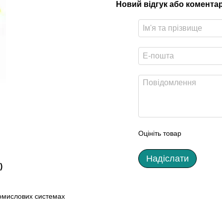
Новий відгук або комента
Оцініть товар
Надіслати
)
ромислових системах