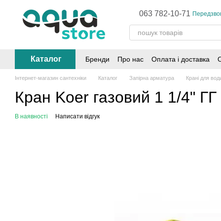
Перейти до основного контенту
063 782-10-71
Передзво
Каталог
Бренди
Про нас
Оплата і доставка
Інтернет-магазин сантехніки
Каталог
Запірна арматура
Крані для во
Кран Koer газовий 1 1/4" ГГ
В наявності
Написати відгук