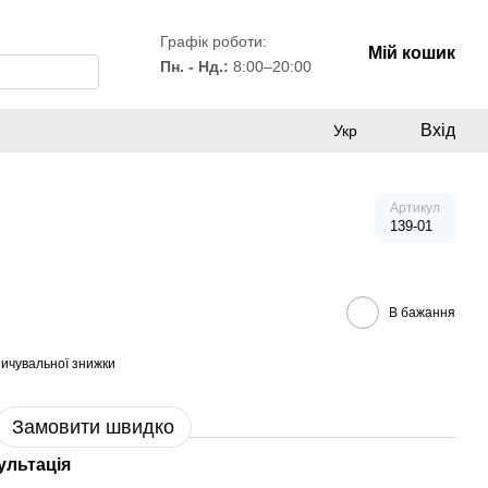
Графік роботи:
Мій кошик
Пн. - Нд.:
8:00–20:00
Вхід
Укр
Артикул
139-01
В бажання
ичувальної знижки
Замовити швидко
ультація