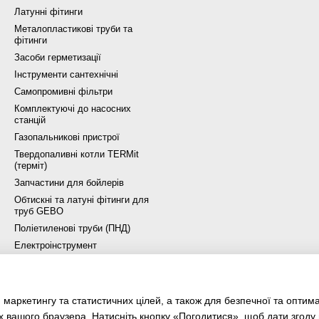
Латунні фітинги
Металопластикові труби та
фітинги
Засоби герметизації
Інструменти сантехнічні
Самопромивні фільтри
Комплектуючі до насосних
станцій
Газопальникові пристрої
Твердопаливні котли TERMit
(терміт)
Запчастини для бойлерів
Обтискні та латуні фітинги для
труб GEBO
Поліетиленові труби (ПНД)
Електроінструмент
хімія та аксесуари для
басейну
Джерела безперебійного
 маркетингу та статистичних цілей, а також для безпечної та оптим
живлення
х вашого браузера. Натисніть кнопку «Погодитися», щоб дати згоду