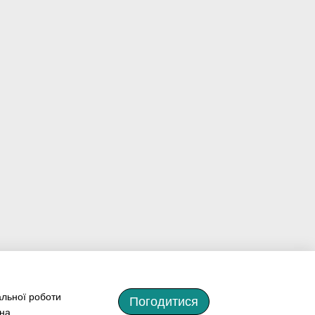
альної роботи
Погодитися
 на