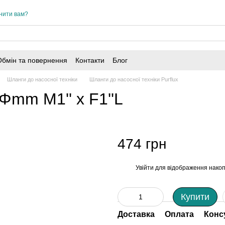
нити вам?
Обмін та повернення
Контакти
Блог
Шланги до насосної техніки
Шланги до насосної техніки Purflux
Φmm M1'' х F1''L
474 грн
Увійти
для відображення накоп
%
Купити
Доставка
Оплата
Конс