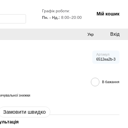
Графік роботи:
Мій кошик
Пн. - Нд.:
8:00–20:00
Вхід
Укр
Артикул
6512ea2b-3
В бажання
ичувальної знижки
Замовити швидко
ультація