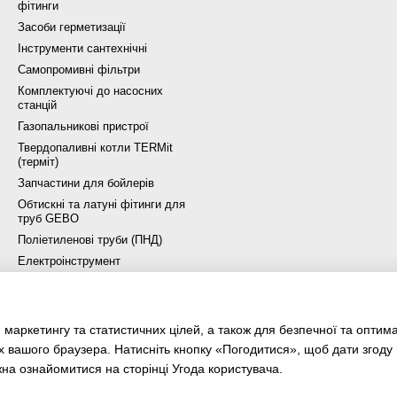
фітинги
Засоби герметизації
Інструменти сантехнічні
Самопромивні фільтри
Комплектуючі до насосних
станцій
Газопальникові пристрої
Твердопаливні котли TERMit
(терміт)
Запчастини для бойлерів
Обтискні та латуні фітинги для
труб GEBO
Поліетиленові труби (ПНД)
Електроінструмент
хімія та аксесуари для
басейну
Джерела безперебійного
 маркетингу та статистичних цілей, а також для безпечної та оптим
живлення
х вашого браузера. Натисніть кнопку «Погодитися», щоб дати згоду
жна ознайомитися на сторінці
Угода користувача
.