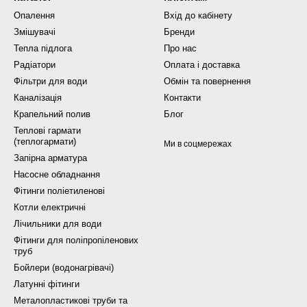
Опалення
Вхід до кабінету
Змішувачі
Бренди
Тепла підлога
Про нас
Радіатори
Оплата і доставка
Фільтри для води
Обмін та повернення
Каналізація
Контакти
Крапельний полив
Блог
Теплові гармати
(теплогармати)
Ми в соцмережах
Запірна арматура
Насосне обладнання
Фітинги поліетиленові
Котли електричні
Лічильники для води
Фітинги для поліпропіленових
труб
Бойлери (водонагрівачі)
Латунні фітинги
Металопластикові труби та