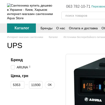
Перейти к основному контенту
063 782-10-71
Перезвон
Каталог
Бренды
О нас
Оплата и доставка
Об
Интернет-магазин сантехники
Каталог
Источники бесперебойного питан
UPS
Бренд
8
ARUNA
Цена, грн
От Цена, грн
До Цена, грн
OK