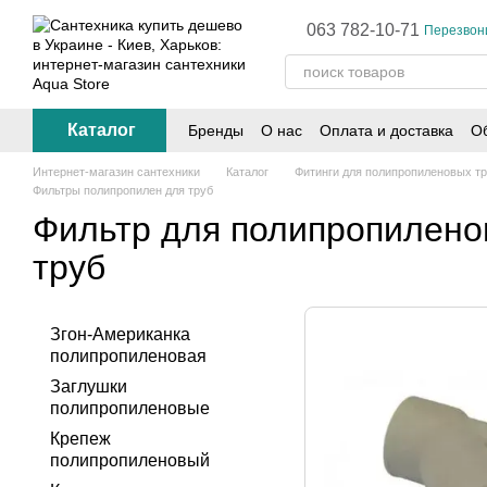
Перейти к основному контенту
063 782-10-71
Перезвон
Каталог
Бренды
О нас
Оплата и доставка
Об
Интернет-магазин сантехники
Каталог
Фитинги для полипропиленовых т
Фильтры полипропилен для труб
Фильтр для полипропилено
труб
Згон-Американка
полипропиленовая
Заглушки
полипропиленовые
Крепеж
полипропиленовый