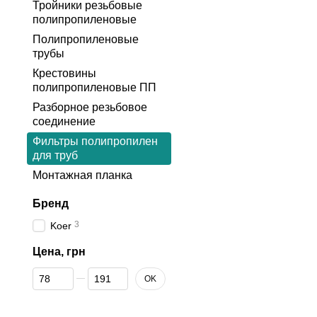
Тройники резьбовые
полипропиленовые
Полипропиленовые
трубы
Крестовины
полипропиленовые ПП
Разборное резьбовое
соединение
Фильтры полипропилен
для труб
Монтажная планка
Бренд
3
Koer
Цена, грн
От Цена, грн
До Цена, грн
OK