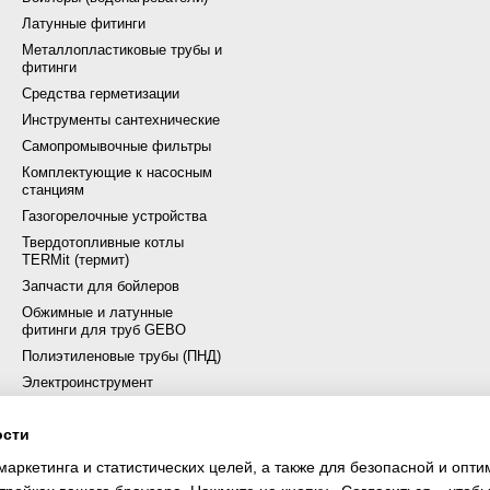
Латунные фитинги
Металлопластиковые трубы и
фитинги
Средства герметизации
Инструменты сантехнические
Самопромывочные фильтры
Комплектующие к насосным
станциям
Газогорелочные устройства
Твердотопливные котлы
TERMit (термит)
Запчасти для бойлеров
Обжимные и латунные
фитинги для труб GEBO
Полиэтиленовые трубы (ПНД)
Электроинструмент
химия и аксессуары для
бассейна
ости
Источники бесперебойного
маркетинга и статистических целей, а также для безопасной и опт
питания