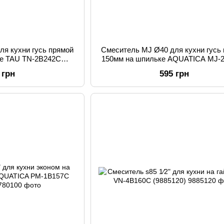
ля кухни гусь прямой
Смеситель MJ Ø40 для кухни гусь
ке TAU TN-2B242C
150мм на шпильке AQUATICA MJ-
6110)
(9744120)
 грн
595 грн