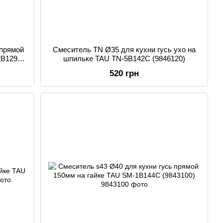
 прямой
Смеситель TN Ø35 для кухни гусь ухо на
2B129C
шпильке TAU TN-5B142C (9846120)
520 грн