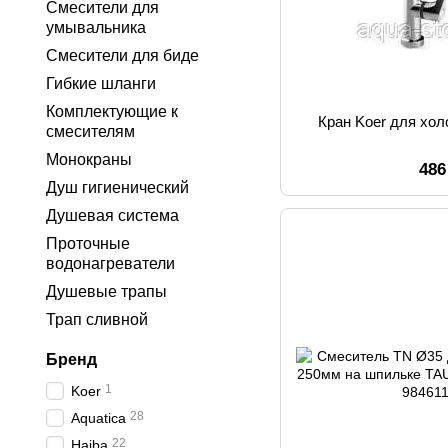
Смесители для
умывальника
Смесители для биде
Гибкие шланги
Комплектующие к
Кран Koer для хо
смесителям
Монокраны
486
Душ гигиенический
Душевая система
Проточные
водонагреватели
Душевые трапы
Трап сливной
Бренд
1
Koer
28
Aquatica
22
Haiba