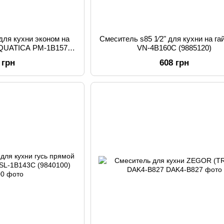
для кухни эконом на
Смеситель s85 1⁄2" для кухни на га
 AQUATICA PM-1B157C
VN-4B160C (9885120)
0100)
 грн
608 грн