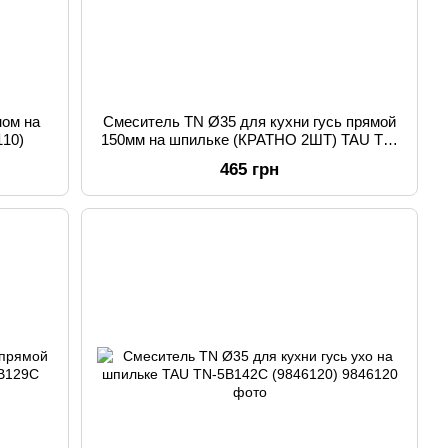
ном на
Смеситель TN Ø35 для кухни гусь прямой
110)
150мм на шпильке (КРАТНО 2ШТ) TAU TN-
2B142C (9846100)
465 грн