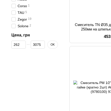
1
Corso
5
TAU
19
Zegor
Смеситель TN Ø35 д
2
Solone
250мм на шпиль
(984
Цена, грн
453
От Цена, грн
До Цена, грн
OK