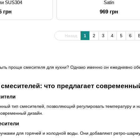
али SUS304
Satin
5 грн
969 грн
Назад
1
2
3
4
5
6
 быть проще смесителя для кухни? Однако именно он ежедневно о
 смесителей: что предлагает современны
сители
нный тип смесителей, позволяющий регулировать температуру и н
современный дизайн.
есители
ручками для горячей и холодной воды. Они добавляют ретро-шарму