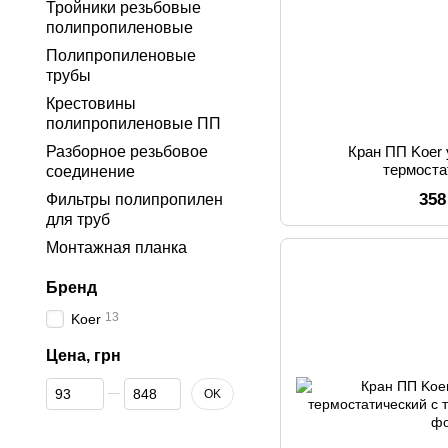
Тройники резьбовые
полипропиленовые
Полипропиленовые
трубы
Крестовины
полипропиленовые ПП
Разборное резьбовое
Кран ПП Koer 
термоста
соединение
358
Фильтры полипропилен
для труб
Монтажная планка
Бренд
13
Koer
Цена, грн
От Цена, грн
До Цена, грн
OK