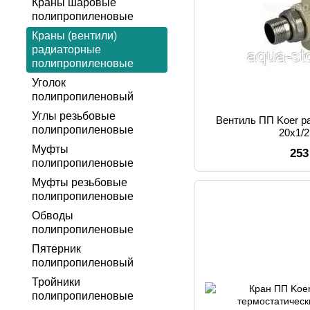
Краны шаровые
полипропиленовые
Краны (вентили)
радиаторные
полипропиленовые
Уголок
полипропиленовый
Углы резьбовые
Вентиль ПП Koer р
полипропиленовые
20x1/
Муфты
253
полипропиленовые
Муфты резьбовые
полипропиленовые
Обводы
полипропиленовые
Пятерник
полипропиленовый
Тройники
полипропиленовые