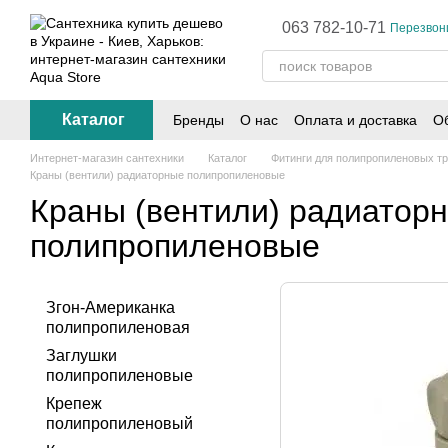
Перейти к основному контенту
063 782-10-71
Перезвон
Каталог
Бренды
О нас
Оплата и доставка
Об
Интернет-магазин сантехники
Каталог
Фитинги для полипропиленовых т
Краны (вентили) радиаторные полипропиленовые
Краны (вентили) радиатор
полипропиленовые
Згон-Американка
полипропиленовая
Заглушки
полипропиленовые
Крепеж
полипропиленовый