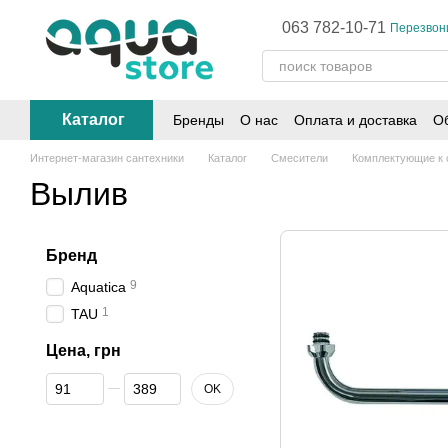
Перейти к основному контенту
063 782-10-71
Перезвон
Каталог
Бренды
О нас
Оплата и доставка
Об
Интернет-магазин сантехники
Каталог
Смесители
Комплектующие к
Вылив
Бренд
9
Aquatica
1
TAU
Цена, грн
От Цена, грн
До Цена, грн
OK