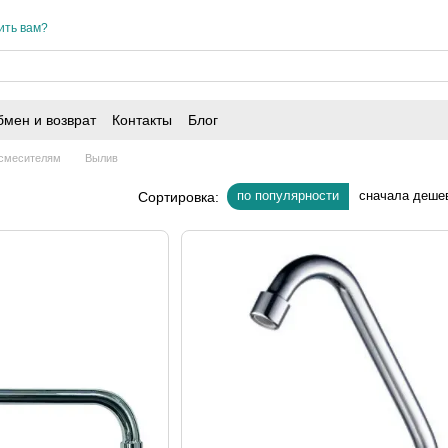
ить вам?
мен и возврат
Контакты
Блог
 смесителям
Вылив
по популярности
сначала деше
Сортировка: