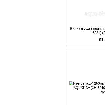
Вилив (гусак) для ва
6381) (
91