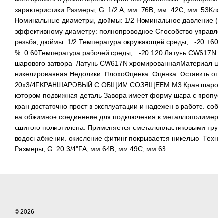
характеристики:Размеры, G: 1/2 A, мм: 76B, мм: 42C, мм: 53Кл
Номинальные диаметры, дюймы: 1/2 Номинальное давление (P
эффективному диаметру: полнопроводное Способство управ
резьба, дюймы: 1/2 Температура окружающей среды, : -20 +
%: 0 60Температура рабочей среды, : -20 120 Латунь CW617
шарового затвора: Латунь CW617N хромированнаяМатериал 
никелированная Недолики: ПлохоОценка: Оценка: Оставить о
20x3/4FКРАНШАРОВЫЙ С ОБЩИМ СОЗЯЩЕЕМ М3 Кран шаровой 
котором подвижная деталь Завора имеет форму шара с пропу
кран достаточно прост в эксплуатации и надежен в работе. с
на обжимное соединение для подключения к металлополимерн
сшитого полиэтилена. Применяется сметалопластиковыми тру
водоснабжении. окисление фитинг покрывается никелью. Техн
Размеры, G: 20 3/4"FA, мм 64B, мм 49C, мм 63
© 2026