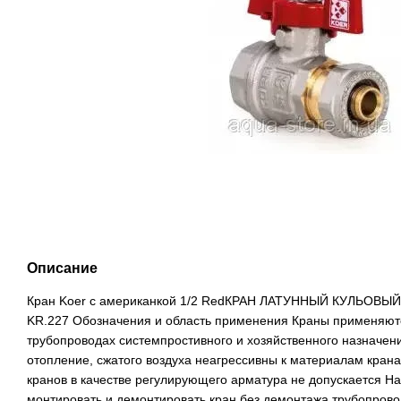
Описание
Кран Koer с американкой 1/2 RedКРАН ЛАТУННЫЙ КУЛЬОВ
KR.227 Обозначения и область применения Краны применяютс
трубопроводах системпростивного и хозяйственного назначени
отопление, сжатого воздуха неагрессивны к материалам кран
кранов в качестве регулирующего арматура не допускается Н
монтировать и демонтировать кран без демонтажа трубопрово