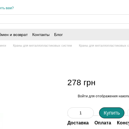
ить вам?
мен и возврат
Контакты
Блог
инги
Краны для металлопластиковых систем
Краны для металлопластиковых с
278 грн
Войти
для отображения накопи
%
Купить
Доставка
Оплата
Конс