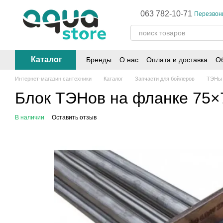
Перейти к основному контенту
063 782-10-71
Перезвон
Каталог
Бренды
О нас
Оплата и доставка
Об
Интернет-магазин сантехники
Каталог
Запчасти для бойлеров
ТЭНы 
Блок ТЭНов на фланке 75×7
В наличии
Оставить отзыв